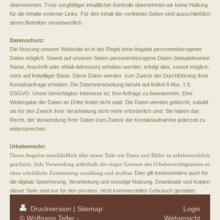
übernommen. Trotz sorgfältiger inhaltlicher Kontrolle übernehmen wir keine Haftung
für die Inhalte externer Links. Für den Inhalt der verlinkten Seiten sind ausschließlich
deren Betreiber verantwortlich.
Datenschutz:
Die Nutzung unserer Webseite ist in der Regel ohne Angabe personenbezogener
Daten möglich. Soweit auf unseren Seiten personenbezogene Daten (beispielsweise
Name, Anschrift oder eMail-Adressen) erhoben werden, erfolgt dies, soweit möglich,
stets auf freiwilliger Basis. Diese Daten
werden zum Zweck der Durchführung Ihrer
Kontaktanfrage erhoben. Die Datenverarbeitung beruht auf Artikel 6 Abs. 1 f)
DSGVO. Unser berechtigtes Interesse ist, Ihre Anfrage zu beantworten. Eine
Weitergabe der Daten an Dritte findet nicht statt. Die Daten werden gelöscht, sobald
sie für den Zweck ihrer Verarbeitung nicht mehr erforderlich sind. Sie haben das
Recht, der Verwendung Ihrer Daten zum Zweck der Kontaktaufnahme jederzeit zu
widersprechen.
Urheberrecht:
Dieses Angebot einschließlich aller seiner Teile wie Daten und Bilder ist urheberrechtlich
geschützt. Jede Verwendung außerhalb der engen Grenzen des Urheberrechtsgesetzes ist
ohne schriftliche Zustimmung unzulässig und strafbar.
Dies gilt insbesondere auch für
die digitale Speicherung, Verarbeitung und sonstige Nutzung. Downloads und Kopien
dieser Seite sind nur für den privaten, nicht kommerziellen Gebrauch gestattet.
Druckversion
|
Sitemap
Login
© Wolfgang Teller -
Webansicht