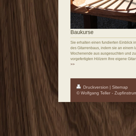
Baukurse
Sie erhalten einen fundierten Einblick i
des Gitarrenbaus, indem sie an einem 
Wochenende aus ausgesuchten und zu
vorgefertigten Hölzern Ihre eigene Gitarr
>>
Druckversion
|
Sitemap
© Wolfgang Teller - Zupfinstr