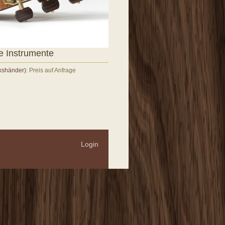
le Instrumente
nkshänder):
Preis auf Anfrage
Login