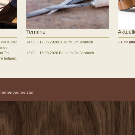
Termine
Aktuel
14.05. - 17.05.2026
Baukurs Großenbuch
n die Kunst
»
10/P (li
langen
13.08. - 16.08.2026 Baukurs Großenbuch
m Teil
e fertigen.
umentenbaumeister